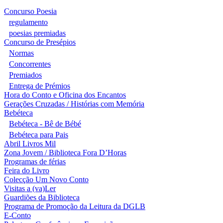
Concurso Poesia
regulamento
poesias premiadas
Concurso de Presépios
Normas
Concorrentes
Premiados
Entrega de Prémios
Hora do Conto e Oficina dos Encantos
Gerações Cruzadas / Histórias com Memória
Bebéteca
Bebéteca - Bê de Bébé
Bebéteca para Pais
Abril Livros Mil
Zona Jovem / Biblioteca Fora D’Horas
Programas de férias
Feira do Livro
Colecção Um Novo Conto
Visitas a (va)Ler
Guardiões da Biblioteca
Programa de Promoção da Leitura da DGLB
E-Conto