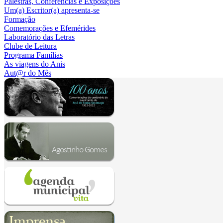
Palestras, Conferências e Exposições
Um(a) Escritor(a) apresenta-se
Formação
Comemorações e Efemérides
Laboratório das Letras
Clube de Leitura
Programa Famílias
As viagens do Anis
Aut@r do Mês