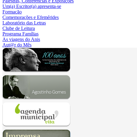
Palestras, Conferências e Exposições
Um(a) Escritor(a) apresenta-se
Formação
Comemorações e Efemérides
Laboratório das Letras
Clube de Leitura
Programa Famílias
As viagens do Anis
Aut@r do Mês