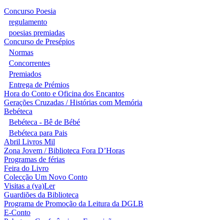
Concurso Poesia
regulamento
poesias premiadas
Concurso de Presépios
Normas
Concorrentes
Premiados
Entrega de Prémios
Hora do Conto e Oficina dos Encantos
Gerações Cruzadas / Histórias com Memória
Bebéteca
Bebéteca - Bê de Bébé
Bebéteca para Pais
Abril Livros Mil
Zona Jovem / Biblioteca Fora D’Horas
Programas de férias
Feira do Livro
Colecção Um Novo Conto
Visitas a (va)Ler
Guardiões da Biblioteca
Programa de Promoção da Leitura da DGLB
E-Conto