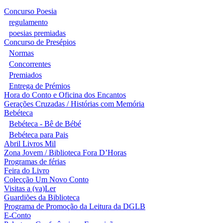
Concurso Poesia
regulamento
poesias premiadas
Concurso de Presépios
Normas
Concorrentes
Premiados
Entrega de Prémios
Hora do Conto e Oficina dos Encantos
Gerações Cruzadas / Histórias com Memória
Bebéteca
Bebéteca - Bê de Bébé
Bebéteca para Pais
Abril Livros Mil
Zona Jovem / Biblioteca Fora D’Horas
Programas de férias
Feira do Livro
Colecção Um Novo Conto
Visitas a (va)Ler
Guardiões da Biblioteca
Programa de Promoção da Leitura da DGLB
E-Conto