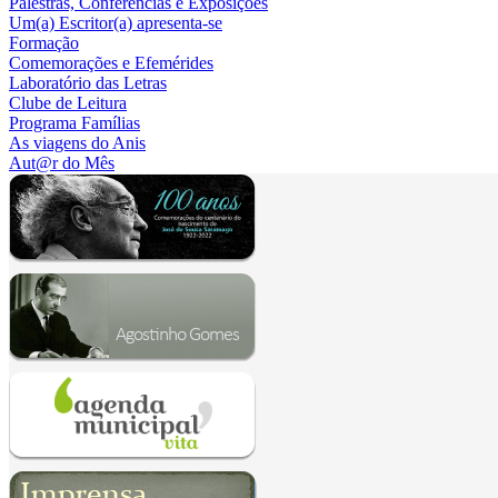
Palestras, Conferências e Exposições
Um(a) Escritor(a) apresenta-se
Formação
Comemorações e Efemérides
Laboratório das Letras
Clube de Leitura
Programa Famílias
As viagens do Anis
Aut@r do Mês