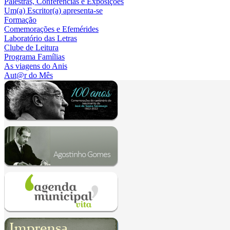
Palestras, Conferências e Exposições
Um(a) Escritor(a) apresenta-se
Formação
Comemorações e Efemérides
Laboratório das Letras
Clube de Leitura
Programa Famílias
As viagens do Anis
Aut@r do Mês