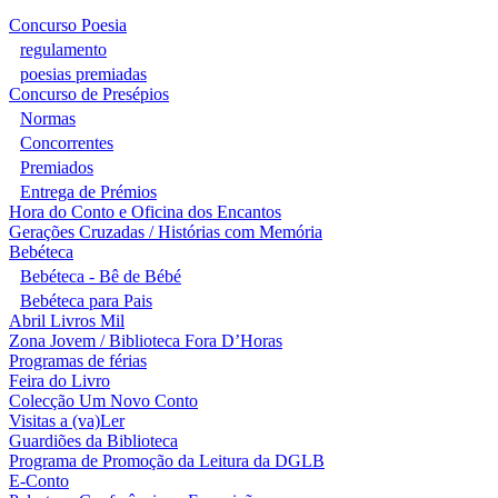
Concurso Poesia
regulamento
poesias premiadas
Concurso de Presépios
Normas
Concorrentes
Premiados
Entrega de Prémios
Hora do Conto e Oficina dos Encantos
Gerações Cruzadas / Histórias com Memória
Bebéteca
Bebéteca - Bê de Bébé
Bebéteca para Pais
Abril Livros Mil
Zona Jovem / Biblioteca Fora D’Horas
Programas de férias
Feira do Livro
Colecção Um Novo Conto
Visitas a (va)Ler
Guardiões da Biblioteca
Programa de Promoção da Leitura da DGLB
E-Conto