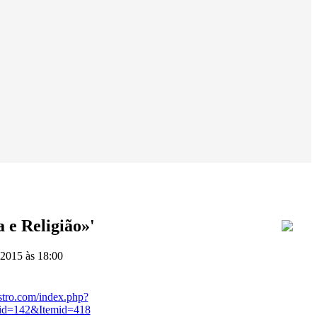
a e Religião»'
2015 às 18:00
stro.com/index.php?
id=142&Itemid=418