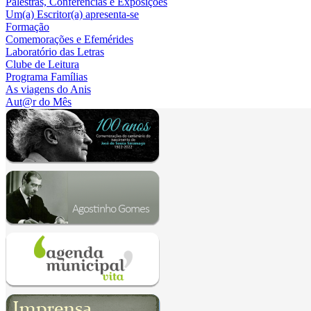
Palestras, Conferências e Exposições
Um(a) Escritor(a) apresenta-se
Formação
Comemorações e Efemérides
Laboratório das Letras
Clube de Leitura
Programa Famílias
As viagens do Anis
Aut@r do Mês