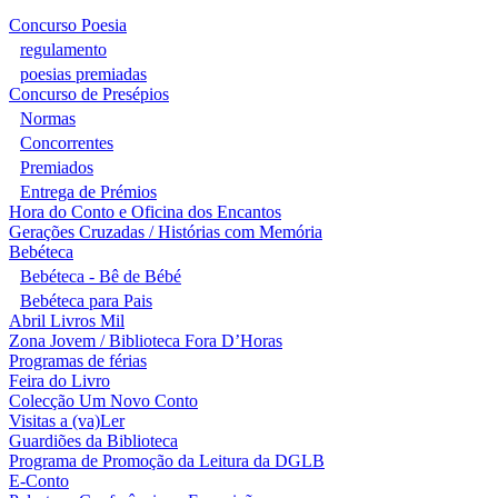
Concurso Poesia
regulamento
poesias premiadas
Concurso de Presépios
Normas
Concorrentes
Premiados
Entrega de Prémios
Hora do Conto e Oficina dos Encantos
Gerações Cruzadas / Histórias com Memória
Bebéteca
Bebéteca - Bê de Bébé
Bebéteca para Pais
Abril Livros Mil
Zona Jovem / Biblioteca Fora D’Horas
Programas de férias
Feira do Livro
Colecção Um Novo Conto
Visitas a (va)Ler
Guardiões da Biblioteca
Programa de Promoção da Leitura da DGLB
E-Conto