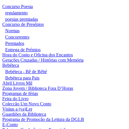
Concurso Poesia
regulamento
poesias premiadas
Concurso de Presépios
Normas
Concorrentes
Premiados
Entrega de Prémios
Hora do Conto e Oficina dos Encantos
Gerações Cruzadas / Histórias com Memória
Bebéteca
Bebéteca - Bê de Bébé
Bebéteca para Pais
Abril Livros Mil
Zona Jovem / Biblioteca Fora D’Horas
Programas de férias
Feira do Livro
Colecção Um Novo Conto
Visitas a (va)Ler
Guardiões da Biblioteca
Programa de Promoção da Leitura da DGLB
E-Conto