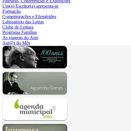
Palestras, Conferências e Exposições
Um(a) Escritor(a) apresenta-se
Formação
Comemorações e Efemérides
Laboratório das Letras
Clube de Leitura
Programa Famílias
As viagens do Anis
Aut@r do Mês