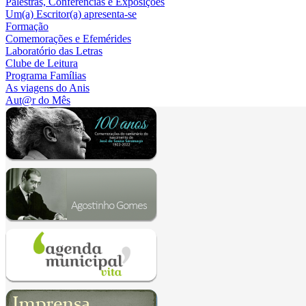
Palestras, Conferências e Exposições
Um(a) Escritor(a) apresenta-se
Formação
Comemorações e Efemérides
Laboratório das Letras
Clube de Leitura
Programa Famílias
As viagens do Anis
Aut@r do Mês