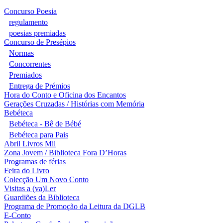
Concurso Poesia
regulamento
poesias premiadas
Concurso de Presépios
Normas
Concorrentes
Premiados
Entrega de Prémios
Hora do Conto e Oficina dos Encantos
Gerações Cruzadas / Histórias com Memória
Bebéteca
Bebéteca - Bê de Bébé
Bebéteca para Pais
Abril Livros Mil
Zona Jovem / Biblioteca Fora D’Horas
Programas de férias
Feira do Livro
Colecção Um Novo Conto
Visitas a (va)Ler
Guardiões da Biblioteca
Programa de Promoção da Leitura da DGLB
E-Conto