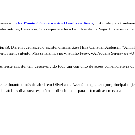
aíses – o
Dia Mundial do Livro e dos Direitos de Autor
, instituído pela Confe
ndes autores, Cervantes, Shakespeare e Inca Garcilaso de La Vega. É também a da
fantil
. Dia em que nasceu o escritor dinamarquês
Hans Christian Andersen
. “A min
lo leitor menos atento. Mas se falarmos no «Patinho Feio», «A Pequena Sereia» ou
 e, neste âmbito, tem desenvolvido todo um conjunto de ações comemorativas do 
nte durante o mês de abril, em Oliveira de Azeméis e que tem por principal ob
ha, ateliers diversos e espetáculos direcionados para as temáticas em causa.