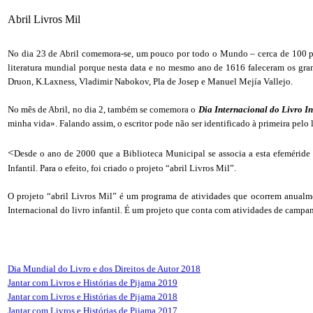
Abril Livros Mil
No dia 23 de Abril comemora-se, um pouco por todo o Mundo – cerca de 100 p
literatura mundial porque nesta data e no mesmo ano de 1616 faleceram os gra
Druon, K.Laxness, Vladimir Nabokov, Pla de Josep e Manuel Mejía Vallejo.
No mês de Abril, no dia 2, também se comemora o
Dia Internacional do Livro In
minha vida». Falando assim, o escritor pode não ser identificado à primeira pe
<
Desde o ano de 2000 que a Biblioteca Municipal se associa a esta efeméride
Infantil. Para o efeito, foi criado o projeto “abril Livros Mil”.
O projeto “abril Livros Mil” é um programa de atividades que ocorrem anualme
Internacional do livro infantil. É um projeto que conta com atividades de campan
Dia Mundial do Livro e dos Direitos de Autor 2018
Jantar com Livros e Histórias de Pijama 2019
Jantar com Livros e Histórias de Pijama 2018
Jantar com Livros e Histórias de Pijama 2017