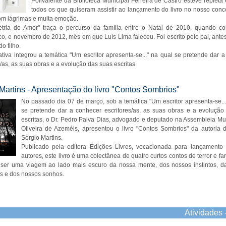
Polivalente da Biblioteca Municipal Ferreira de Castro esteve repleta
todos os que quiseram assistir ao lançamento do livro no nosso con
om lágrimas e muita emoção.
tria do Amor" traça o percurso da família entre o Natal de 2010, quando c
co, e novembro de 2012, mês em que Luís Lima faleceu. Foi escrito pelo pai, ante
o filho.
iativa integrou a temática "Um escritor apresenta-se..." na qual se pretende dar 
s/as, as suas obras e a evolução das suas escritas.
Martins - Apresentação do livro "Contos Sombrios"
No passado dia 07 de março, sob a temática "Um escritor apresenta-se...
se pretende dar a conhecer escritores/as, as suas obras e a evolução
escritas, o Dr. Pedro Paiva Dias, advogado e deputado na Assembleia Mu
Oliveira de Azeméis, apresentou o livro "Contos Sombrios" da autoria d
Sérgio Martins.
Publicado pela editora Edições Livres, vocacionada para lançamento
autores, este livro é uma colectânea de quatro curtos contos de terror e fa
 ser uma viagem ao lado mais escuro da nossa mente, dos nossos instintos, d
s e dos nossos sonhos.
Atividades