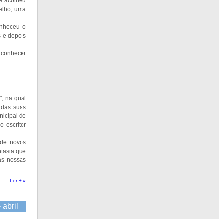
 e acolheu
celho, uma
onheceu o
s e depois
a conhecer
", na qual
 das suas
nicipal de
o escritor
 de novos
ntasia que
as nossas
Ler + »
 - abril