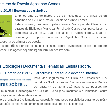
ncurso de Poesia Agostinho Gomes
o 2015 | Entrega dos trabalhos
Entre os dias 21 de março e 31 de maio, decorre o prazo de en
trabalhos ao XVI Concurso de Poesia Agostinho Gomes.
Este concurso, promovido pela Câmara Municipal de Oliveira de
através da Biblioteca Municipal Ferreira de Castro e em parceria com 
Freguesia da Vila de Cucujães e o Núcleo de Atletismo de Cucujães (
homenagear o poeta cucujanense Agostinho Gomes e, simultan
a escrita de originais de poesia.
hos poderão ser entregues na biblioteca municipal, enviados por correio ou por em
o
concurso.agostinhogomes@bm-ferreiradecastro.com
.
e Exposições Documentais Temáticas: Leituras sobre...
15 | Horário da BMFC | Jornalista: O prazer e o dever de informar
Para dar seguimento ao Ciclo de Exposições Doc
Temáticas "Leituras sobre..." e para assinalar o Dia N
Jornalista (7 de abril) está patente ao público, no
a municipal, a exposição do Ciclo de Exposições Documentais Temáticas Leitura
: O prazer e o dever de informar.
ão de jornalista é o tema desta exposição, que pode ser visitada durante do mês d
vulgação do acervo documental da biblioteca sobre esta temática.