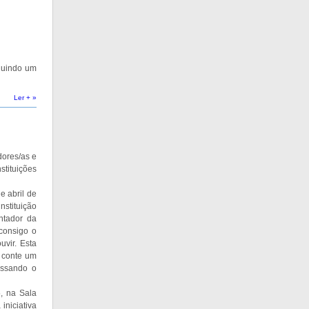
cluindo um
Ler + »
dores/as e
stituições
e abril de
stituição
ontador da
 consigo o
uvir. Esta
e conte um
passando o
, na Sala
iniciativa