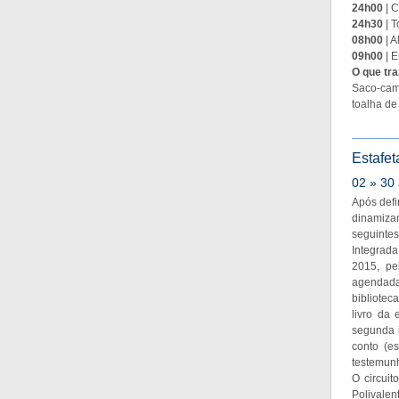
24h00
| C
24h30
| T
08h00
| A
09h00
| E
O que tr
Saco-cama
toalha de
Estafet
02 » 30 
Após defi
dinamizam
seguintes
Integrada
2015, pe
agendada 
bibliotec
livro da 
segunda i
conto (es
testemunho
O circui
Polivalen