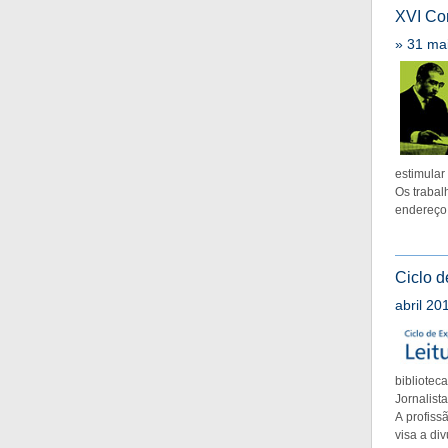
XVI Co
» 31 mai
estimular 
Os trabal
endereç
Ciclo d
abril 20
bibliotec
Jornalista
A profiss
visa a di