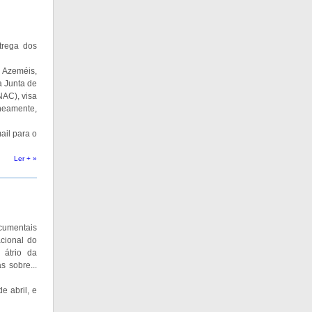
trega dos
 Azeméis,
a Junta de
NAC), visa
eamente,
ail para o
Ler + »
umentais
acional do
 átrio da
s sobre...
e abril, e