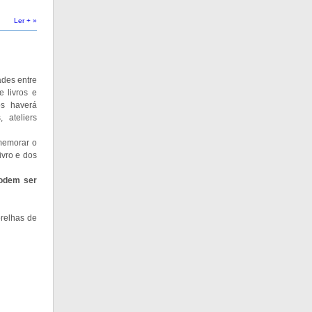
Ler + »
ades entre
 livros e
os haverá
, ateliers
omemorar o
ivro e dos
podem ser
orelhas de