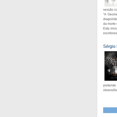
sessão c
"A Geome
diagnósti
da morte d
Esta inic
escritore
Sérgio 
pretende
obsessõe