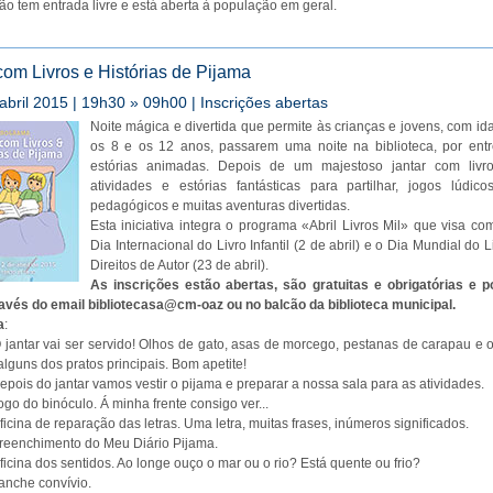
ão tem entrada livre e está aberta à população em geral.
com Livros e Histórias de Pijama
abril 2015 | 19h30 » 09h00 | Inscrições abertas
Noite mágica e divertida que permite às crianças e jovens, com id
os 8 e os 12 anos, passarem uma noite na biblioteca, por entre
estórias animadas. Depois de um majestoso jantar com livr
atividades e estórias fantásticas para partilhar, jogos lúdicos
pedagógicos e muitas aventuras divertidas.
Esta iniciativa integra o programa «Abril Livros Mil» que visa c
Dia Internacional do Livro Infantil (2 de abril) e o Dia Mundial do L
Direitos de Autor (23 de abril).
As inscrições estão abertas, são gratuitas e obrigatórias e 
ravés do email bibliotecasa@cm-oaz ou no balcão da biblioteca municipal.
a
:
 jantar vai ser servido! Olhos de gato, asas de morcego, pestanas de carapau e 
alguns dos pratos principais. Bom apetite!
epois do jantar vamos vestir o pijama e preparar a nossa sala para as atividades.
ogo do binóculo. Á minha frente consigo ver...
ficina de reparação das letras. Uma letra, muitas frases, inúmeros significados.
reenchimento do Meu Diário Pijama.
ficina dos sentidos. Ao longe ouço o mar ou o rio? Está quente ou frio?
anche convívio.