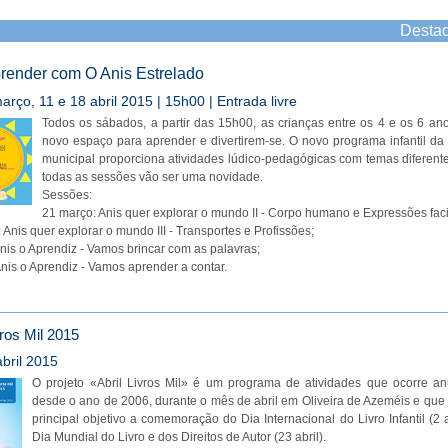
Desta
render com O Anis Estrelado
arço, 11 e 18 abril 2015 | 15h00 | Entrada livre
Todos os sábados, a partir das 15h00, as crianças entre os 4 e os 6 a
novo espaço para aprender e divertirem-se. O novo programa infantil da 
municipal proporciona atividades lúdico-pedagógicas com temas diferen
todas as sessões vão ser uma novidade.
Sessões:
21 março: Anis quer explorar o mundo II - Corpo humano e Expressões faci
 Anis quer explorar o mundo III - Transportes e Profissões;
 Anis o Aprendiz - Vamos brincar com as palavras;
 Anis o Aprendiz - Vamos aprender a contar.
vros Mil 2015
bril 2015
O projeto «Abril Livros Mil» é um programa de atividades que ocorre an
desde o ano de 2006, durante o mês de abril em Oliveira de Azeméis e qu
principal objetivo a comemoração do Dia Internacional do Livro Infantil (2 a
Dia Mundial do Livro e dos Direitos de Autor (23 abril).