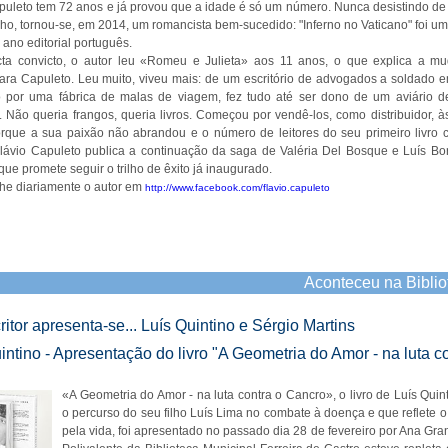
puleto tem 72 anos e já provou que a idade é só um número. Nunca desistindo de
ho, tornou-se, em 2014, um romancista bem-sucedido: "Inferno no Vaticano" foi um
 ano editorial português.
cta convicto, o autor leu «Romeu e Julieta» aos 11 anos, o que explica a m
ara Capuleto. Leu muito, viveu mais: de um escritório de advogados a soldado 
 por uma fábrica de malas de viagem, fez tudo até ser dono de um aviário de
. Não queria frangos, queria livros. Começou por vendê-los, como distribuidor, às 
rque a sua paixão não abrandou e o número de leitores do seu primeiro livro 
Flávio Capuleto publica a continuação da saga de Valéria Del Bosque e Luís B
ue promete seguir o trilho de êxito já inaugurado.
e diariamente o autor em
http://www.facebook.com/flavio.capuleto
Aconteceu na Biblio
itor apresenta-se... Luís Quintino e Sérgio Martins
intino - Apresentação do livro "A Geometria do Amor - na luta c
"
«A Geometria do Amor - na luta contra o Cancro», o livro de Luís Quin
o percurso do seu filho Luís Lima no combate à doença e que reflete 
pela vida, foi apresentado no passado dia 28 de fevereiro por Ana Gran