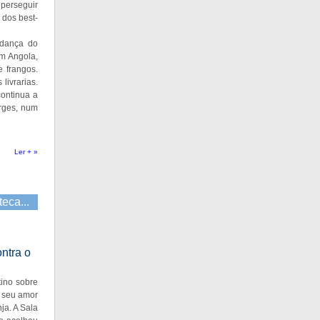
 perseguir
 dos best-
udança do
em Angola,
 frangos.
livrarias.
continua a
orges, num
Ler + »
teca...
ontra o
tino sobre
o seu amor
ja. A Sala