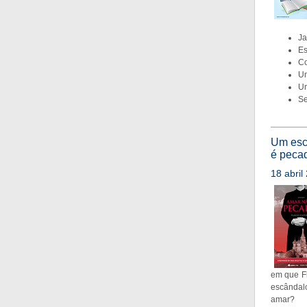
Ja
Es
Co
Um
Um
Se
Um escr
é peca
18 abril
em que Fl
escândal
amar?