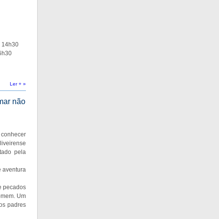
| 14h30
16h30
Ler + »
Amar não
a conhecer
liveirense
tado pela
e aventura
 e pecados
 Homem. Um
os padres