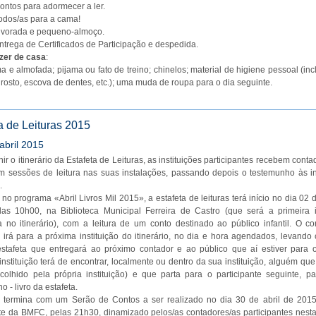
ontos para adormecer a ler.
odos/as para a cama!
lvorada e pequeno-almoço.
ntrega de Certificados de Participação e despedida.
azer de casa
:
 e almofada; pijama ou fato de treino; chinelos; material de higiene pessoal (in
 rosto, escova de dentes, etc.); uma muda de roupa para o dia seguinte.
a de Leituras 2015
abril 2015
nir o itinerário da Estafeta de Leituras, as instituições participantes recebem conta
 sessões de leitura nas suas instalações, passando depois o testemunho às in
.
 no programa «Abril Livros Mil 2015», a estafeta de leituras terá início no dia 02 d
las 10h00, na Biblioteca Municipal Ferreira de Castro (que será a primeira in
no itinerário), com a leitura de um conto destinado ao público infantil. O c
a irá para a próxima instituição do itinerário, no dia e hora agendados, levando
estafeta que entregará ao próximo contador e ao público que aí estiver para o
nstituição terá de encontrar, localmente ou dentro da sua instituição, alguém qu
colhido pela própria instituição) e que parta para o participante seguinte, 
 - livro da estafeta.
to termina com um Serão de Contos a ser realizado no dia 30 de abril de 2015
te da BMFC, pelas 21h30, dinamizado pelos/as contadores/as participantes nesta 