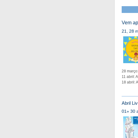
Vem ap
21, 28 m
28 março:
11 abril:
18 abril:
Abril Li
01» 30 a