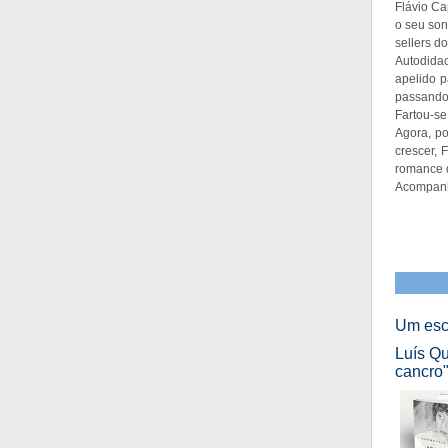
Flávio Ca
o seu son
sellers do
Autodida
apelido p
passando
Fartou-se
Agora, po
crescer, 
romance q
Acompanh
Um escr
Luís Qu
cancro