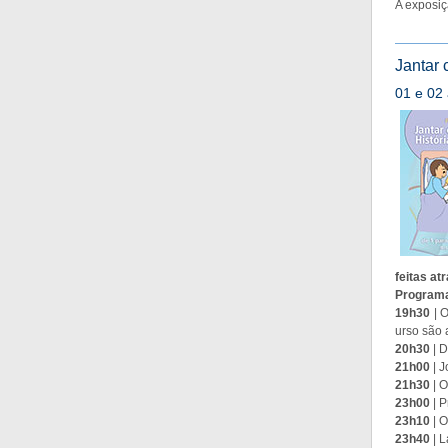
A exposiç
Jantar 
01 e 02 
feitas at
Program
19h30
| O
urso são 
20h30
| D
21h00
| J
21h30
| O
23h00
| P
23h10
| O
23h40
| L