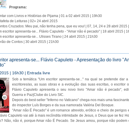
Programa:
ntar com Livros e Histórias de Pijama | 01 a 02 abril 2015 | 19h30
tafeta de Leituras | 02» 24 abril 2015
ntos Cruzados: Meu pai, não tenha pena, que eu vou! | 07, 14, 24 e 28 abril 2015 
 escritor apresenta-se... Flávio Capuleto - "Amar não é pecado" | 18 abril 2015 | 
 escritor apresenta-se... Ulisses Tirano | 24 abril 2015 | 21h30
rão de Contos | 30 abril 2015 | 21h30
itor apresenta-se... Flávio Capuleto - Apresentação do livro "
do"
 2015 | 16h30 | Entrada livre
Sob a temática "Um escritor apresenta-se..." na qual se pretende dar 
escritores/as, as suas obras e a evolução das suas escritas, o escritor o
Flávio Capuleto apresenta o seu novo livro "Amar não é pecado", edi
Guerra e Paz|Clube do Livro SIC.
Depois do best-seller "Inferno no Vaticano" chega-nos mais uma fascinant
do inspector Luís Borges e da sua namorada Valéria Del Bosque.
"Amar não É Pecado" é um romance atrevido, erótico e cheio de perigos
ávio Capuleto vai até à mais recôndita intimidade de Jesus, o Deus que se fez
o? Não, não é, porque Amar não É Pecado. Se Jesus amou, porque não podem 