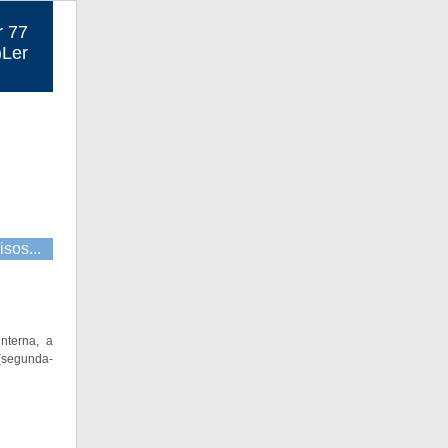
r 77
)Ler
isos...
nterna, a
(segunda-