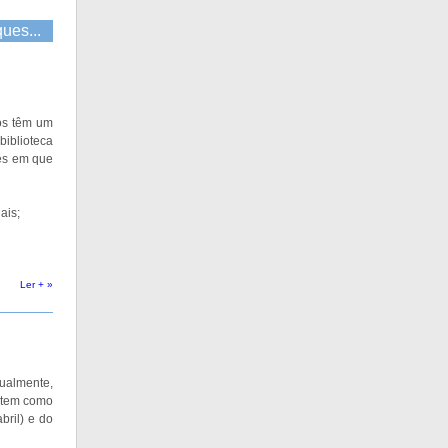
ques...
nos têm um
biblioteca
tes em que
ais;
Ler + »
ualmente,
e tem como
bril) e do