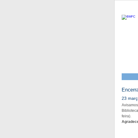
Encerra
23 març
Avisamos
Bibliote
feira).
Agradece