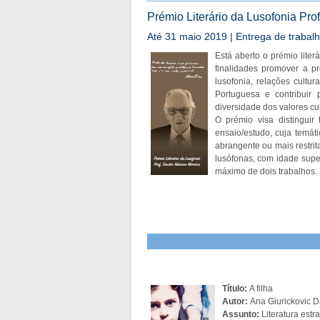
Prémio Literário da Lusofonia Pro
Até 31 maio 2019 | Entrega de trabal
Está aberto o prémio liter
finalidades promover a pr
lusofonia, relações cultur
Portuguesa e contribuir
diversidade dos valores cul
O prémio visa distinguir
ensaio/estudo, cuja temáti
abrangente ou mais restri
lusófonas, com idade supe
máximo de dois trabalhos.
Título:
A filha
Autor:
Ana Giurickovic D
Assunto:
Literatura estr