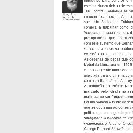
mudou-se para Londres e tr
escritor. Nunca deixou de esc
1881 contraiu varíola e as ma
Fotografia do
imagem reconhecida. Aderiu 
Arquivo da
Fundação Nobel
socialista Sociedade Fabia
começa a trabalhar como crí
Vegetariano, socialista e cr
prestigiado no que toca à co
com este sustento que Bernar
vida e obra: escrever e difu
extensão do seu ser em palco, 
As dezenas de peças que co
Nobel da Literatura em 1925
viu nascer) e até num Óscar e
adaptada para o cinema com o
com a participação de Andrey
A atribuição do Prémio Nobel
marcado pelo idealismo ass
estimulante ser frequentemen
Foi um homem à frente do seu 
que se opunham ao conservado
política que conseguiu imprim
“Imaginar é o princípio da 
imaginamos e, finalmente, cr
George Bernard Shaw faleceu 