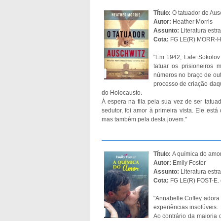
Título:
O tatuador de Aus
Autor:
Heather Morris
Assunto:
Literatura estr
Cota:
FG LE(R) MORR-H.
"Em 1942, Lale Sokolov 
tatuar os prisioneiros
números no braço de outr
processo de criação daq
do Holocausto.
À espera na fila pela sua vez de ser tatuad
sedutor, foi amor à primeira vista. Ele est
mas também pela desta jovem."
Título:
A química do amo
Autor:
Emily Foster
Assunto:
Literatura estr
Cota:
FG LE(R) FOST-E. 
"Annabelle Coffey adora l
experiências insolúveis.
Ao contrário da maioria 