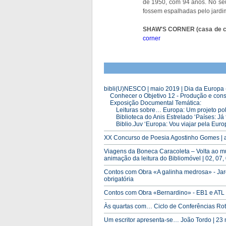
de 1950, com 94 anos. No seu
fossem espalhadas pelo jardi
SHAW'S CORNER (casa de ca
corner
bibli(U)NESCO | maio 2019 | Dia da Europa 
Conhecer o Objetivo 12 - Produção e cons
Exposição Documental Temática:
Leituras sobre… Europa: Um projeto polí
Biblioteca do Anis Estrelado ‘Países: Já 
Biblio.Juv ‘Europa: Vou viajar pela Europ
XX Concurso de Poesia Agostinho Gomes | 
Viagens da Boneca Caracoleta – Volta ao mu
animação da leitura do Bibliomóvel | 02, 07, 
Contos com Obra «A galinha medrosa» - Jardi
obrigatória
Contos com Obra «Bernardino» - EB1 e ATL | 
Às quartas com… Ciclo de Conferências Rota
Um escritor apresenta-se… João Tordo | 23