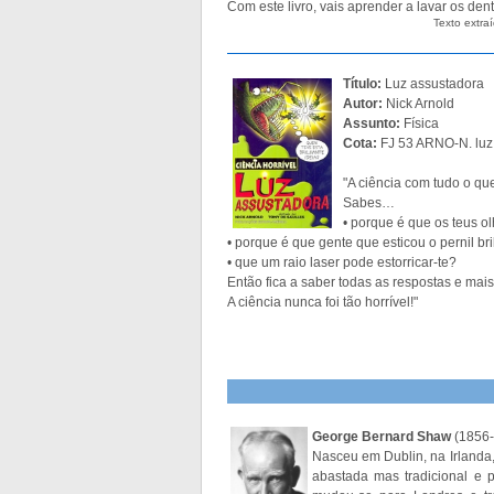
Com este livro, vais aprender a lavar os dent
Texto extra
Título:
Luz assustadora
Autor:
Nick Arnold
Assunto:
Física
Cota:
FJ 53 ARNO-N. luz
"A ciência com tudo o qu
Sabes…
• porque é que os teus 
• porque é que gente que esticou o pernil br
• que um raio laser pode estorricar-te?
Então fica a saber todas as respostas e mais
A ciência nunca foi tão horrível!"
George Bernard Shaw
(1856-
Nasceu em Dublin, na Irlanda,
abastada mas tradicional e 