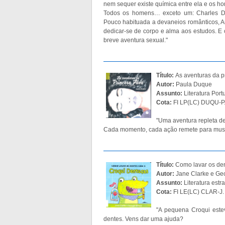
nem sequer existe química entre ela e os h
Todos os homens… exceto um: Charles Do
Pouco habituada a devaneios românticos, An
dedicar-se de corpo e alma aos estudos. E
breve aventura sexual."
Título:
As aventuras da p
Autor:
Paula Duque
Assunto:
Literatura Port
Cota:
FI LP(LC) DUQU-P.
"Uma aventura repleta de 
Cada momento, cada ação remete para musi
Título:
Como lavar os de
Autor:
Jane Clarke e Geo
Assunto:
Literatura estra
Cota:
FI LE(LC) CLAR-J.
"A pequena Croqui este
dentes. Vens dar uma ajuda?