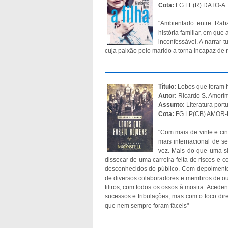
Cota:
FG LE(R) DATO-A. f
"Ambientado entre Rab
história familiar, em que
inconfessável. A narrar 
cuja paixão pelo marido a torna incapaz de 
Título:
Lobos que foram h
Autor:
Ricardo S. Amori
Assunto:
Literatura port
Cota:
FG LP(CB) AMOR-R
"Com mais de vinte e ci
mais internacional de se
vez. Mais do que uma s
dissecar de uma carreira feita de riscos e 
desconhecidos do público. Com depoimento
de diversos colaboradores e membros de out
filtros, com todos os ossos à mostra. Acede
sucessos e tribulações, mas com o foco di
que nem sempre foram fáceis"