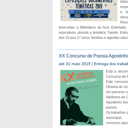
bibli
resp
e l
docu
Reun
bem-estar, a Biblioteca do Anis Estrelado
educativos, aborda a temática ‘Saúde: Estou
dos 10 aos 17 anos, famílias e agentes educa
XX Concurso de Poesia Agostin
até 31 maio 2019 | Entrega dos traba
Está a decor
Concurso de 
Este concurs
Oliveira de Az
em parceria c
Atletismo de 
Agostinho Gom
poesia.
Os trabalhos 
municipal
concurso.ago