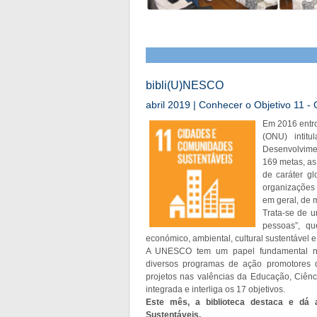
bibli(U)NESCO
abril 2019 | Conhecer o Objetivo 11 
Em 2016 entro
(ONU) intit
Desenvolvimen
169 metas, as
de caráter gl
organizações
em geral, de 
Trata-se de u
pessoas”, qu
económico, ambiental, cultural sustentável e 
A UNESCO tem um papel fundamental na 
diversos programas de ação promotores d
projetos nas valências da Educação, Ciên
integrada e interliga os 17 objetivos.
Este mês, a biblioteca destaca e dá
Sustentáveis.